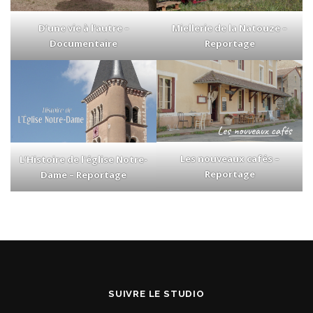
Miellerie de la Natouze –
D’une vie à l’autre –
Reportage
Documentaire
Les nouveaux cafés –
L’Histoire de l’église Notre-
Reportage
Dame – Reportage
SUIVRE LE STUDIO